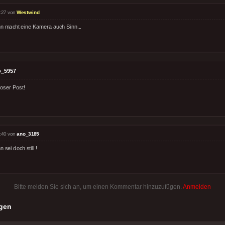
:27 von
Westwind
n macht eine Kamera auch Sinn...
o_5957
loser Post!
:40 von
ano_3185
 sei doch still !
Bitte melden Sie sich an, um einen Kommentar hinzuzufügen.
Anmelden
gen