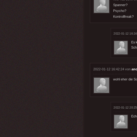
Spanner?
Psycho?
Kontrollfreak?
2022-01-12 16:24
Es 
Sch
2022-01-12 16:42:24 von
an
wohl eher die S
2022-01-12 20:25
Ech