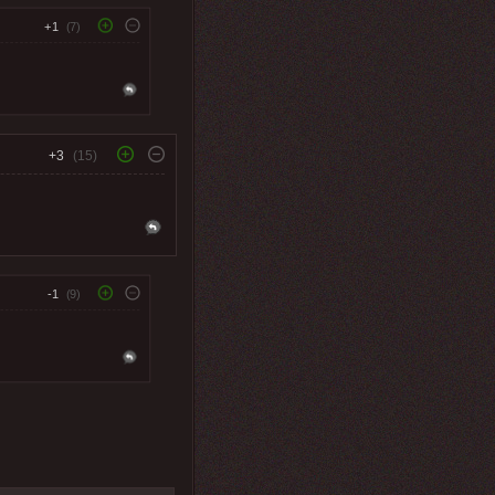
+1
(7)
+3
(15)
-1
(9)