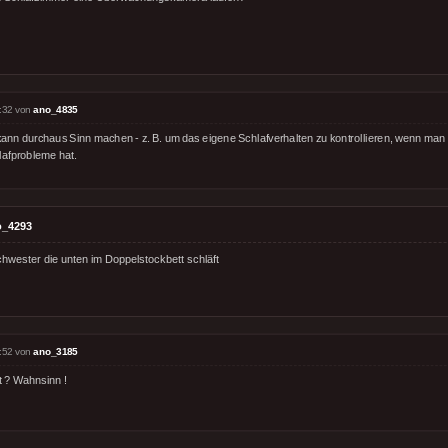
:32 von
ano_4835
kann durchaus Sinn machen - z. B. um das eigene Schlafverhalten zu kontrollieren, wenn man 
lafprobleme hat.
o_4293
chwester die unten im Doppelstockbett schläft
:52 von
ano_3185
t ? Wahnsinn !