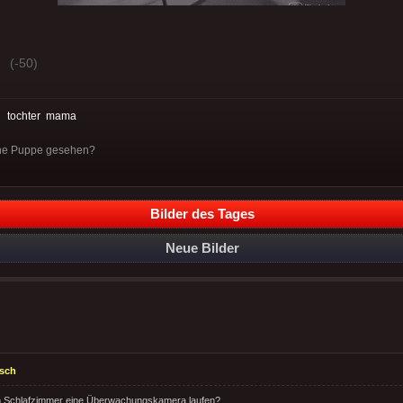
(-50)
:
tochter
mama
ine Puppe gesehen?
Bilder des Tages
Neue Bilder
sch
m Schlafzimmer eine Überwachungskamera laufen?