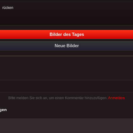
:
rücken
Bilder des Tages
Neue Bilder
Bitte melden Sie sich an, um einen Kommentar hinzuzufügen.
Anmelden
gen