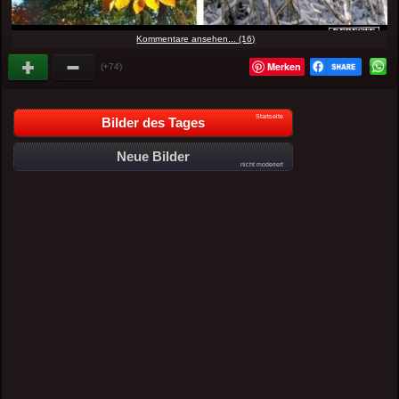
Kommentare ansehen... (16)
Merken
(+74)
Startseite
Bilder des Tages
Neue Bilder
nicht moderiert