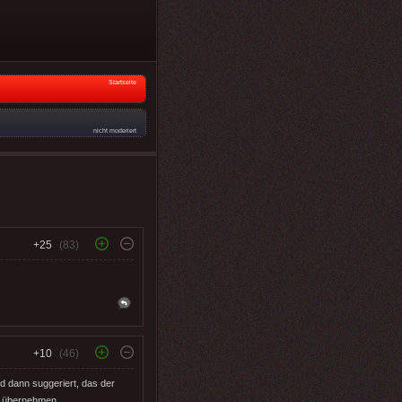
Startseite
nicht moderiert
+25
(83)
+10
(46)
d dann suggeriert, das der
h übernehmen.