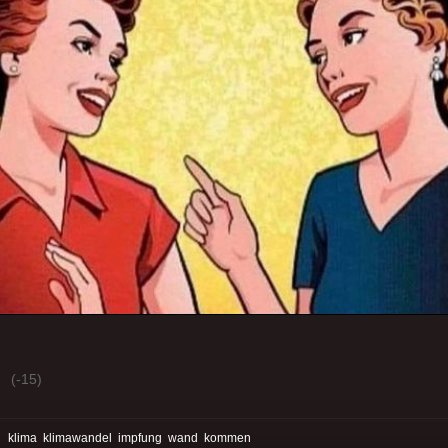
(-15)
:
klima
klimawandel
impfung
wand
kommen