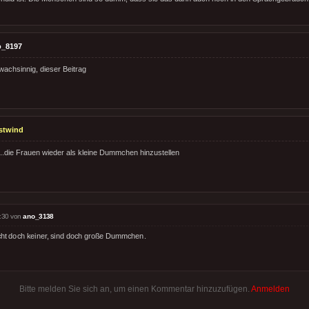
o_8197
wachsinnig, dieser Beitrag
stwind
...die Frauen wieder als kleine Dummchen hinzustellen
:30 von
ano_3138
ht doch keiner, sind doch große Dummchen.
Bitte melden Sie sich an, um einen Kommentar hinzuzufügen.
Anmelden