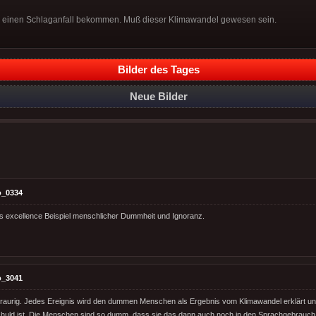
g einen Schlaganfall bekommen. Muß dieser Klimawandel gewesen sein.
Bilder des Tages
Neue Bilder
o_0334
s excellence Beispiel menschlicher Dummheit und Ignoranz.
o_3041
 traurig. Jedes Ereignis wird den dummen Menschen als Ergebnis vom Klimawandel erklärt un
huld ist. Die Menschen sind so dumm, dass sie das dann auch noch in den Sprachgebrauc