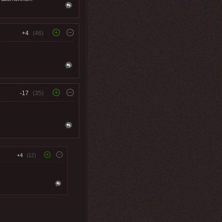
+4
(46)
-17
(35)
+4
(12)