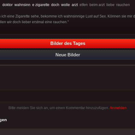
:
doktor
wahnsinn
e zigarette
doch
wolle
arzt
elfen beim arzt liebe rauchen
n ich eine Zigarette sehe, bekomme ich wahnsinnige Lust auf Sex. Können sie mir d
llen wir doch lieber erstmal eine rauchen."
Bilder des Tages
Neue Bilder
Bitte melden Sie sich an, um einen Kommentar hinzuzufügen.
Anmelden
gen