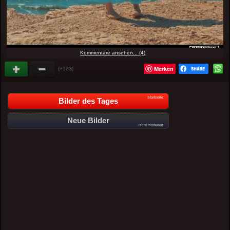
Kommentare ansehen... (4)
Merken
(+123)
Startseite
Bilder des Tages
Neue Bilder
nicht moderiert