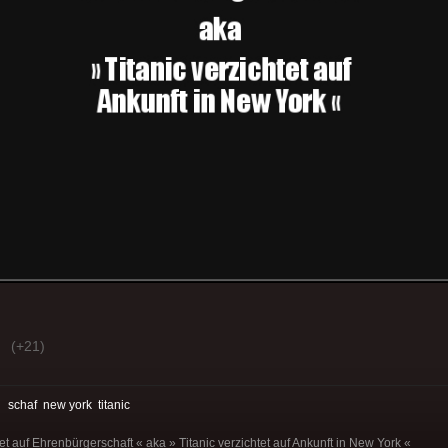
(+21)
:
schaf
new york
titanic
t auf Ehrenbürgerschaft « aka » Titanic verzichtet auf Ankunft in New York «