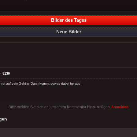
Bilder des Tages
Neue Bilder
o_5136
htet auf sein Gehirn. Dann kommt sowas dabei heraus.
Bitte melden Sie sich an, um einen Kommentar hinzuzufügen.
Anmelden
gen