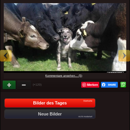
Kommentare ansehen... (5)
Merken
(+120)
Startseite
Bilder des Tages
Neue Bilder
nicht moderiert