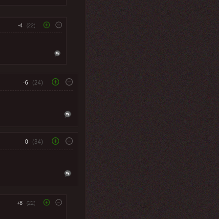
-4
(22)
-6
(24)
0
(34)
+8
(22)