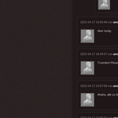
2022-04-17 16:59:48 von
an
Aber lustig.
2022-04-17 18:49:57 von
an
Trotzdem Plusp
2022-04-17 23:07:59 von
an
Ahaha, alle zu f
2022-04-17 23:56:03 von
an