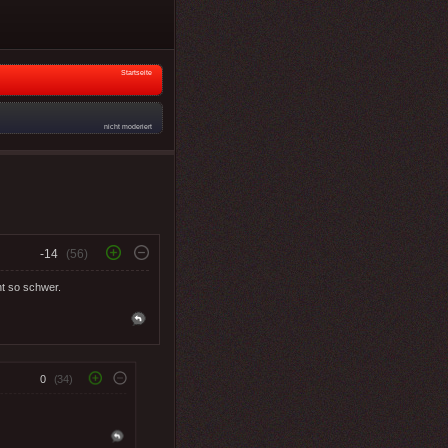
Startseite
nicht moderiert
-14
(56)
ht so schwer.
0
(34)