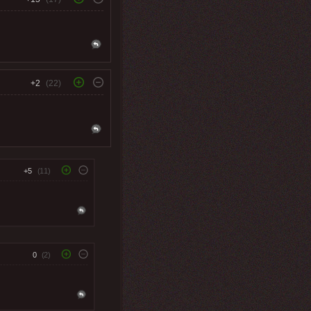
+2
(22)
+5
(11)
0
(2)