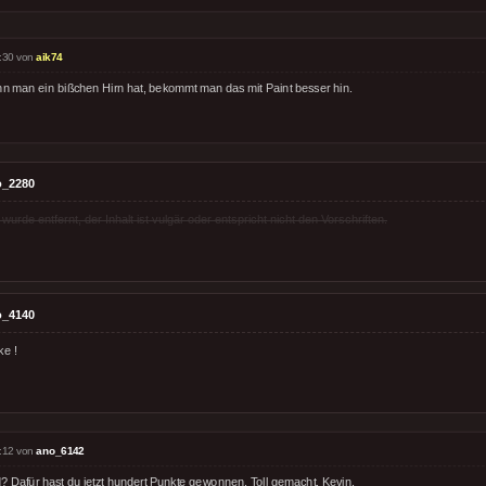
:30 von
aik74
n man ein bißchen Hirn hat, bekommt man das mit Paint besser hin.
o_2280
rde entfernt, der Inhalt ist vulgär oder entspricht nicht den Vorschriften.
o_4140
ke !
:12 von
ano_6142
? Dafür hast du jetzt hundert Punkte gewonnen. Toll gemacht, Kevin.