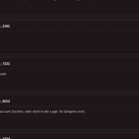
o_2181
o_7221
unkt
o_8212
aul zum Suchen; oder nicht in der Lage. Ist übrigens echt.
o_3224