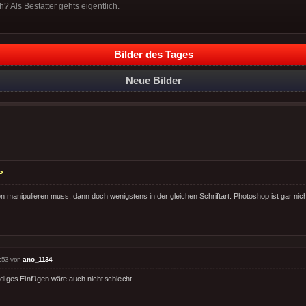
 Als Bestatter gehts eigentlich.
Bilder des Tages
Neue Bilder
P
manipulieren muss, dann doch wenigstens in der gleichen Schriftart. Photoshop ist gar nic
:53 von
ano_1134
diges Einfügen wäre auch nicht schlecht.