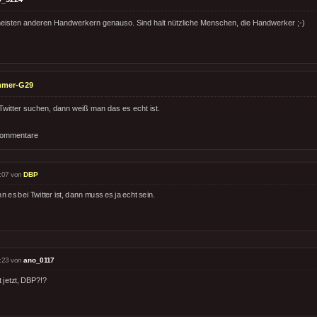
 meisten anderen Handwerkern genauso. Sind halt nützliche Menschen, die Handwerker ;-)
mmer-G29
 Twitter suchen, dann weiß man das es echt ist.
Kommentare
:07 von
DBP
 es bei Twitter ist, dann muss es ja echt sein.
:23 von
ano_0117
 jetzt, DBP?!?