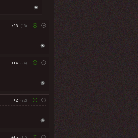
+38
(48)
+14
(24)
+2
(22)
+15
(17)