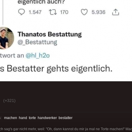
(+321)
s:
machen
hand
torte
handwerker
bestatter
 Ich sag's gar nicht mehr, weil: "Oh, dann kannst du mir ja mal ne Torte machen!" M