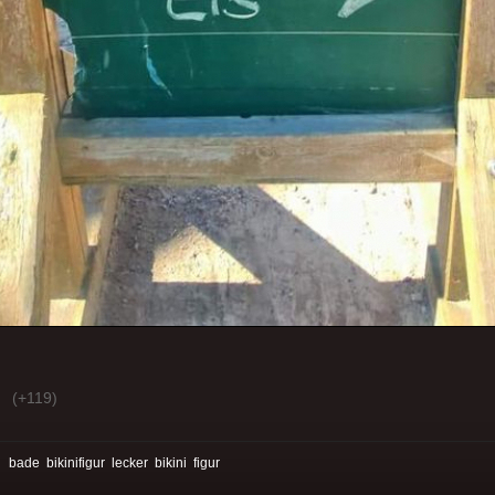
(+119)
:
bade
bikinifigur
lecker
bikini
figur