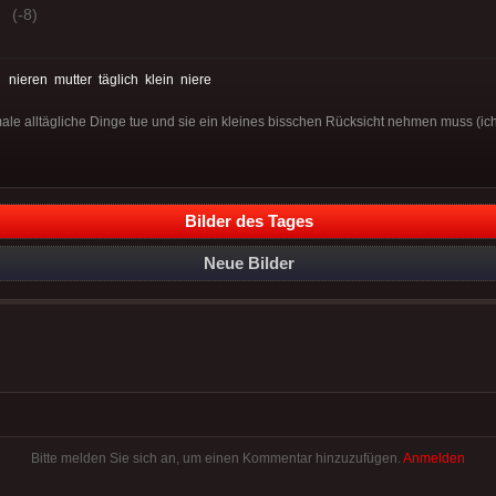
(-8)
:
nieren
mutter
täglich
klein
niere
ale alltägliche Dinge tue und sie ein kleines bisschen Rücksicht nehmen muss (ic
Bilder des Tages
Neue Bilder
Bitte melden Sie sich an, um einen Kommentar hinzuzufügen.
Anmelden