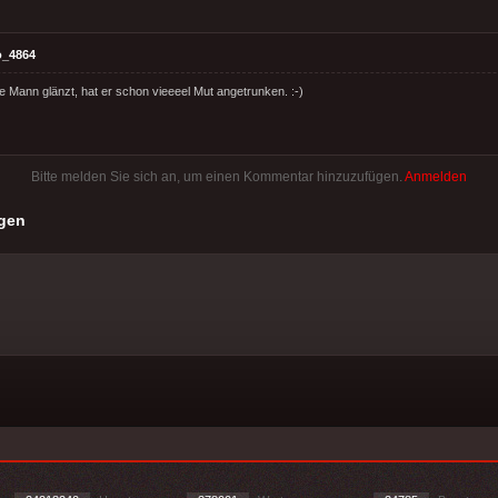
o_4864
e Mann glänzt, hat er schon vieeeel Mut angetrunken. :-)
Bitte melden Sie sich an, um einen Kommentar hinzuzufügen.
Anmelden
gen