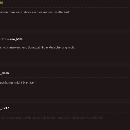
hi
wenn man sieht, dass ein Tier auf die Straße läuft !
:02 von
ano_5168
 nicht ausweichen. Sonst zahlt die Versicherung nicht!
_4145
aucht man nicht bremsen.
_1217
rde entfernt, der Inhalt ist vulgär oder entspricht nicht den Vorschriften.