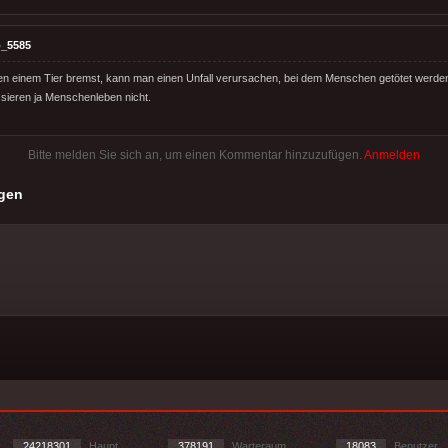
_5585
 einem Tier bremst, kann man einen Unfall verursachen, bei dem Menschen getötet werden.
ssieren ja Menschenleben nicht.
Bitte melden Sie sich an, um einen Kommentar hinzuzufügen.
Anmelden
gen
24218301
Haupt
378191
Warteraum
18083
Benutzer