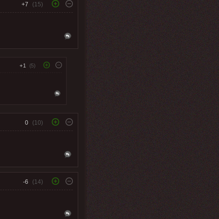
+7
(15)
+1
(5)
0
(10)
-6
(14)