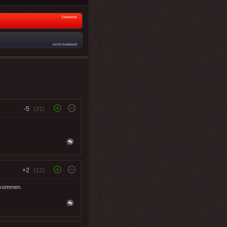
Startseite
nicht moderiert
-5
(31)
+2
(12)
u kommen.