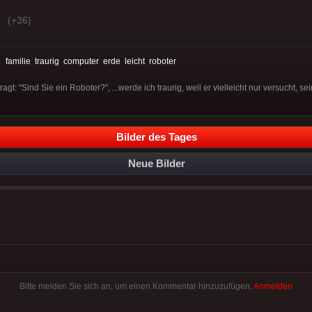
(+36)
:
familie
traurig
computer
erde
leicht
roboter
: "Sind Sie ein Roboter?", ...werde ich traurig, weil er vielleicht nur versucht, sei
Bilder des Tages
Neue Bilder
Bitte melden Sie sich an, um einen Kommentar hinzuzufügen.
Anmelden