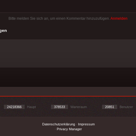
Bitte melden Sie sich an, um einen Kommentar hinzuzufügen.
Anmelden
gen
24218366
Haupt
378533
Warteraum
20851
Benutzer
Datenschutzerklärung
-
Impressum
-
Privacy Manager