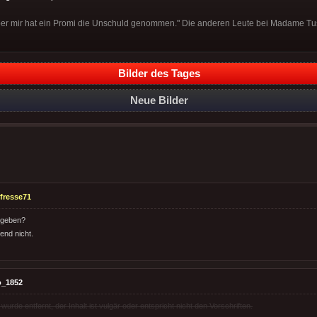
 aber mir hat ein Promi die Unschuld genommen." Die anderen Leute bei Madame T
Bilder des Tages
Neue Bilder
fresse71
bgeben?
end nicht.
o_1852
rde entfernt, der Inhalt ist vulgär oder entspricht nicht den Vorschriften.