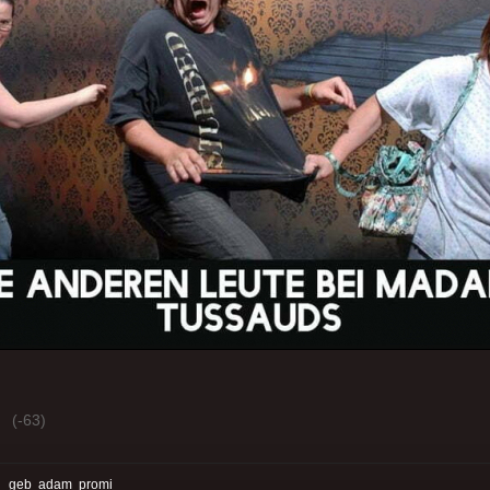
(-63)
:
geb
adam
promi