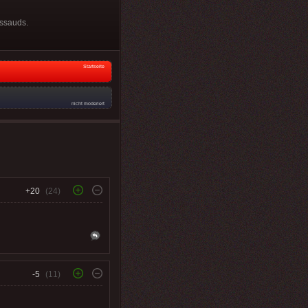
ussauds.
Startseite
nicht moderiert
+20
(24)
-5
(11)