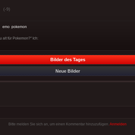
(-9)
:
emo
pokemon
u alt für Pokemon?" Ich:
Bilder des Tages
Neue Bilder
Bitte melden Sie sich an, um einen Kommentar hinzuzufügen.
Anmelden