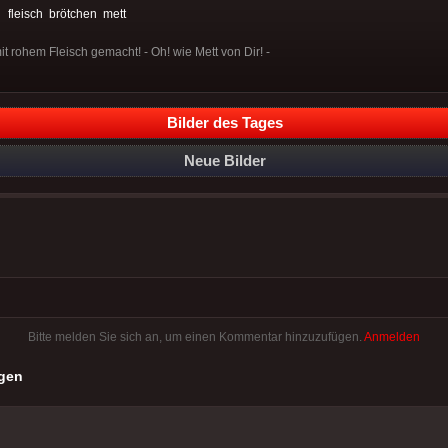
:
fleisch
brötchen
mett
it rohem Fleisch gemacht! - Oh! wie Mett von Dir! -
Bilder des Tages
Neue Bilder
Bitte melden Sie sich an, um einen Kommentar hinzuzufügen.
Anmelden
gen