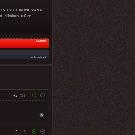
ollen. Als sie mit ihm die
it Nikolaus- mütze
Startseite
nicht moderiert
+2
(24)
-3
(15)