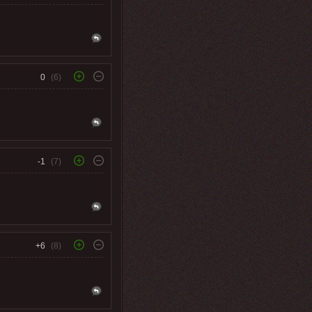
0
(6)
-1
(7)
+6
(8)