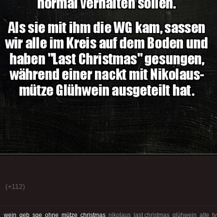
(+112)
:
wein
geb
sge
ohne
mütze
christmas
nikolaus last christmas glühwein alte t