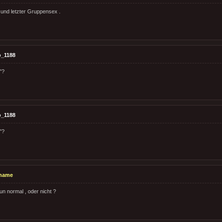
r und letzter Gruppensex .
o_1188
"?
o_1188
"?
name
un normal , oder nicht ?