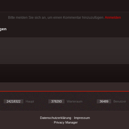
Bitte melden Sie sich an, um einen Kommentar hinzuzufügen.
Anmelden
gen
24218322
Haupt
378293
Warteraum
36489
Benutzer
Datenschutzerklärung
-
Impressum
-
Privacy Manager