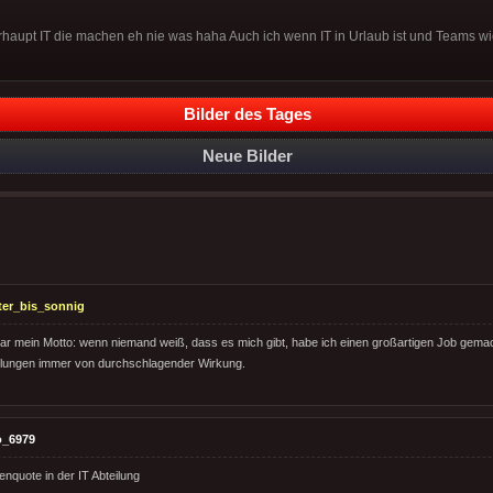
rhaupt IT die machen eh nie was haha Auch ich wenn IT in Urlaub ist und Teams wi
Bilder des Tages
Neue Bilder
ter_bis_sonnig
r mein Motto: wenn niemand weiß, dass es mich gibt, habe ich einen großartigen Job gemac
lungen immer von durchschlagender Wirkung.
o_6979
enquote in der IT Abteilung