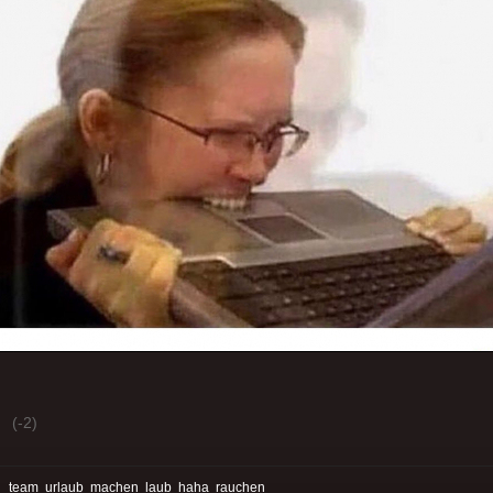
(-2)
:
team
urlaub
machen
laub
haha
rauchen