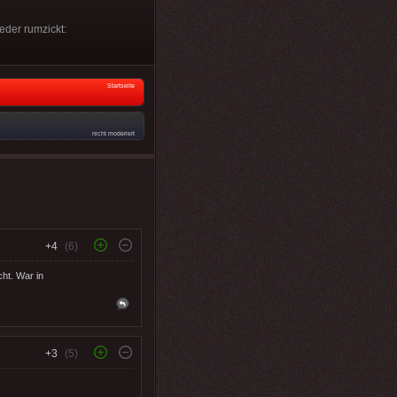
eder rumzickt:
Startseite
nicht moderiert
+4
(6)
ht. War in
+3
(5)