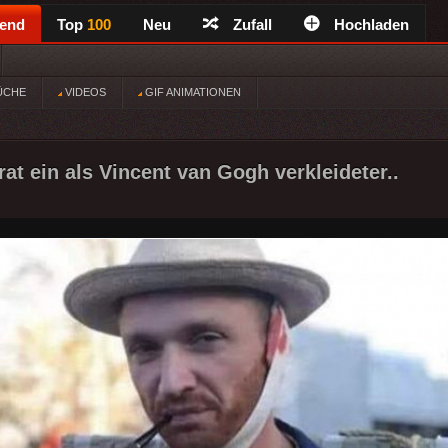
rend
Top
100
Neu
Zufall
Hochladen
ÜCHE
VIDEOS
GIF ANIMATIONEN
at ein als Vincent van Gogh verkleideter..