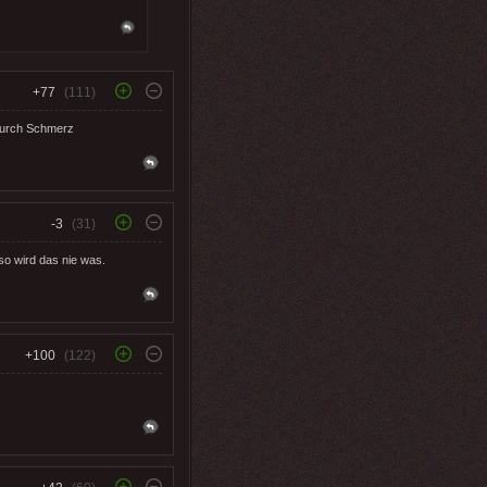
+77
(111)
durch Schmerz
-3
(31)
so wird das nie was.
+100
(122)