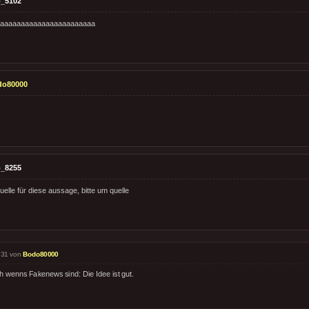
_5102
aaaaaaaaaaaaaaaaaaaaaaa
do80000
_8255
quelle für diese aussage, bitte um quelle
:31 von
Bodo80000
h wenns Fakenews sind: Die Idee ist gut.