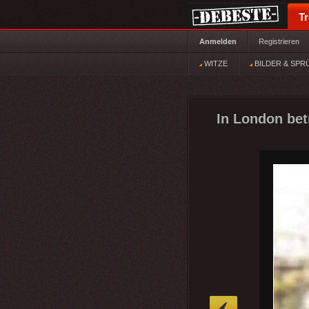
T
Anmelden
Registrieren
WITZE
BILDER & SPR
In London betr
»