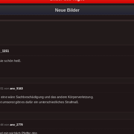
Neue Bilder
_1151
sie schön heiß.
:01 von
ano_9163
 eine wäre Sachbeschädigung und das andere Körperverletzung.
t umsonst gibt es dafür ein unterschiedliches Strafmaß.
:44 von
ano_2770
und mit reichlich Pfeffer drin