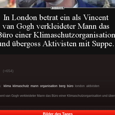
(+654)
s:
klima
klimaschutz
mann
organisation
berg
büro
london aktivisten
ncent van Gogh verkleideter Mann das Büro einer Klimaschutzorganisation und über
Bilder des Tages