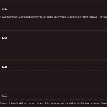
_3107
r ausnahmslos Menschen mit wenig Verstand unterwegs. Macht euch nichts daraus - ihr seid
_1208
_8128
!
_1110
Einen solchen Vorfall in London hat es nicht gegeben, es handelt sich offenbar um einen Sati