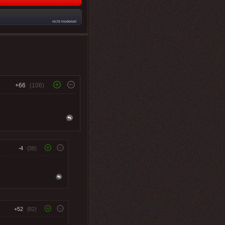
nicht moderiert
+66
(106)
-4
(38)
+52
(82)