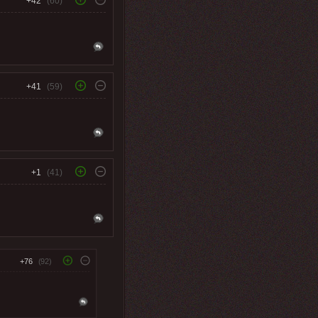
+42
(60)
+41
(59)
+1
(41)
+76
(92)