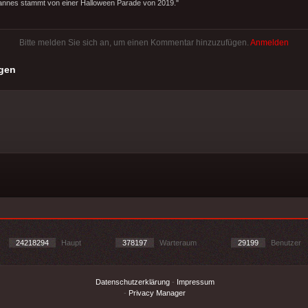
annes stammt von einer Halloween Parade von 2019."
Bitte melden Sie sich an, um einen Kommentar hinzuzufügen.
Anmelden
gen
24218294
Haupt
378197
Warteraum
29199
Benutzer
Datenschutzerklärung
-
Impressum
-
Privacy Manager