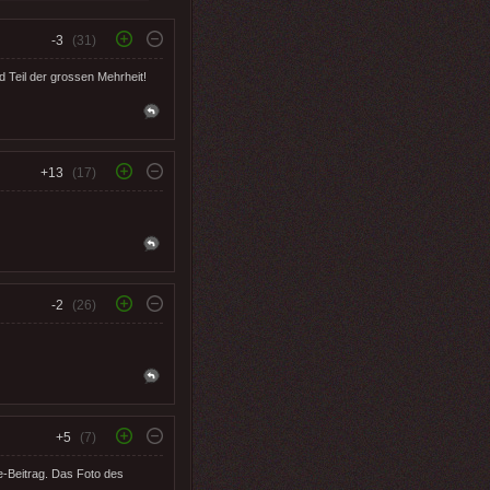
-3
(31)
 Teil der grossen Mehrheit!
+13
(17)
-2
(26)
+5
(7)
re-Beitrag. Das Foto des