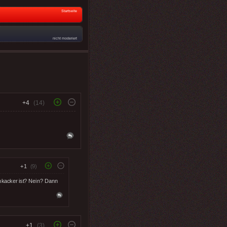
Startseite
nicht moderiert
+4
(14)
+1
(9)
enkacker ist? Nein? Dann
+1
(3)