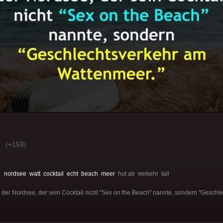
(+159)
:
nordsee
watt
cocktail
echt
beach
meer
hut ab verkehr tail
der Nordsee, der sein Cocktail nicht "Sex on the Beach" nannte, sondern "Geschl