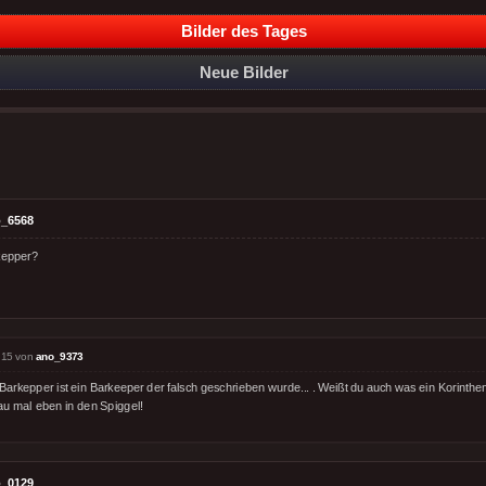
Bilder des Tages
Neue Bilder
_6568
kepper?
:15 von
ano_9373
 Barkepper ist ein Barkeeper der falsch geschrieben wurde... . Weißt du auch was ein Korinth
au mal eben in den Spiggel!
_0129