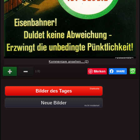
Kommentare ansehen... (2)
Merken
(-3)
Startseite
Bilder des Tages
Neue Bilder
nicht moderiert