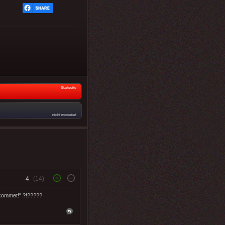
Startseite
nicht moderiert
-4
(14)
n kommet!" ?!?????