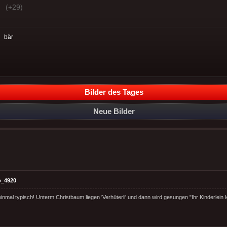
(+29)
:
bär
Bilder des Tages
Neue Bilder
o_4920
einmal typisch! Unterm Christbaum liegen 'Verhüterli' und dann wird gesungen "Ihr Kinderlei