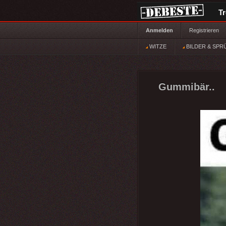
T
Anmelden
Registrieren
WITZE
BILDER & SPR
Gummibär..