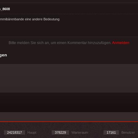
o_8608
Gummibärenbande eine andere Bedeutung
Bitte melden Sie sich an, um einen Kommentar hinzuzufügen.
Anmelden
gen
24218317
Haupt
378229
Warteraum
17161
Benutzer