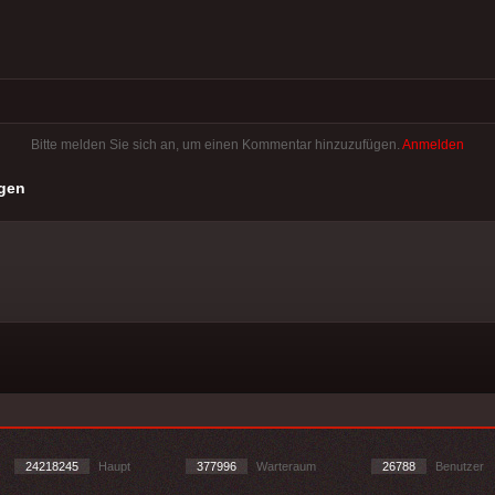
Bitte melden Sie sich an, um einen Kommentar hinzuzufügen.
Anmelden
gen
24218245
Haupt
377996
Warteraum
26788
Benutzer