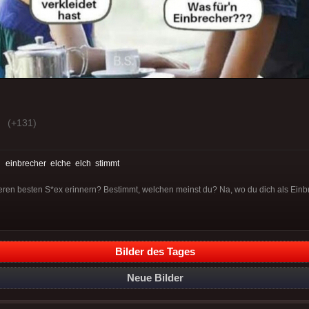
(+131)
:
einbrecher
elche
elch
stimmt
ren besten S*ex erinnern? Bestimmt, welchen meinst du? Na, wo du dich als Einbr
Bilder des Tages
Neue Bilder