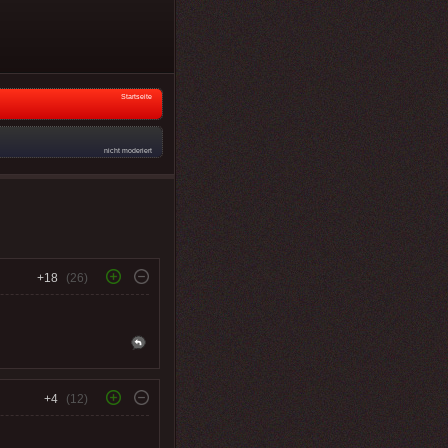
Startseite
nicht moderiert
+18
(26)
+4
(12)