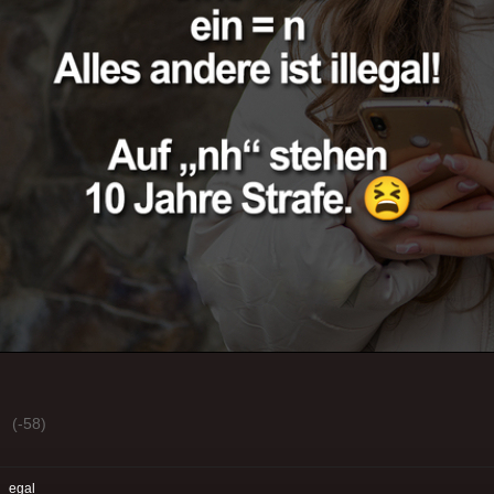
(-58)
:
egal