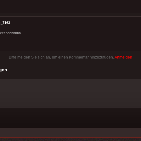
o_7163
eeehhhhhhhh
Bitte melden Sie sich an, um einen Kommentar hinzuzufügen.
Anmelden
gen