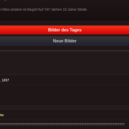
 Alles andere ist illegal! Auf "nh" stehen 10 Jahre Strafe.
Bilder des Tages
Neue Bilder
_1217
lke
????????????????????????????????????????????????????????????????????????