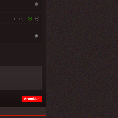
+1
(7)