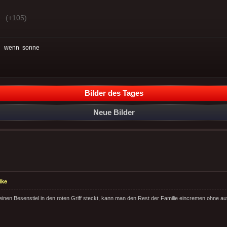
(+105)
:
wenn
sonne
Bilder des Tages
Neue Bilder
lke
nen Besenstiel in den roten Griff steckt, kann man den Rest der Familie eincremen ohne a