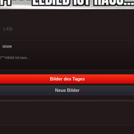
(-43)
:
süsse
**elbild ist raus...
Bilder des Tages
Neue Bilder