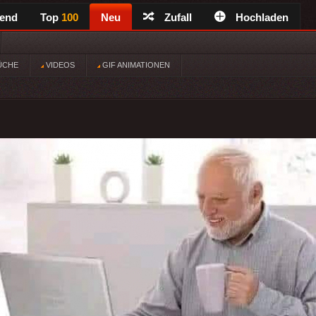
rend
Top
100
Neu
Zufall
Hochladen
ÜCHE
VIDEOS
GIF ANIMATIONEN