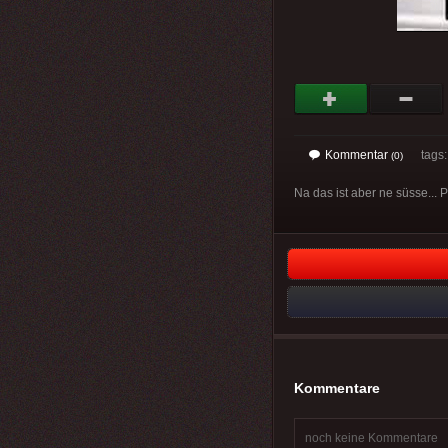
Kommentar
tags
(0)
Na das ist aber ne süsse... Pi*
Kommentare
noch keine Kommentare