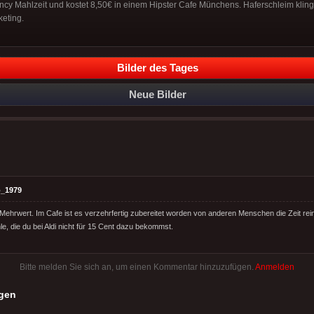
ancy Mahlzeit und kostet 8,50€ in einem Hipster Cafe Münchens. Haferschleim klingt
keting.
Bilder des Tages
Neue Bilder
_1979
ehrwert. Im Cafe ist es verzehrfertig zubereitet worden von anderen Menschen die Zeit re
e, die du bei Aldi nicht für 15 Cent dazu bekommst.
Bitte melden Sie sich an, um einen Kommentar hinzuzufügen.
Anmelden
gen