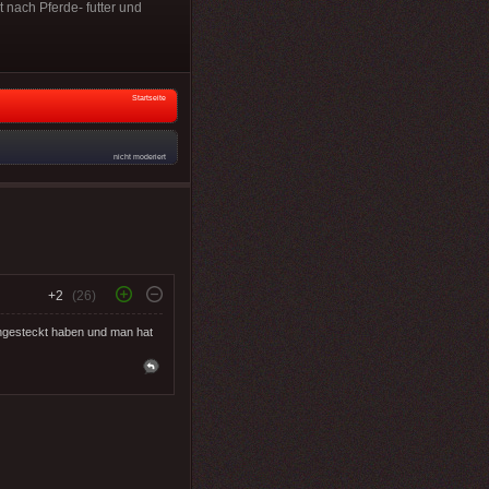
 nach Pferde- futter und
Startseite
nicht moderiert
+2
(26)
ingesteckt haben und man hat