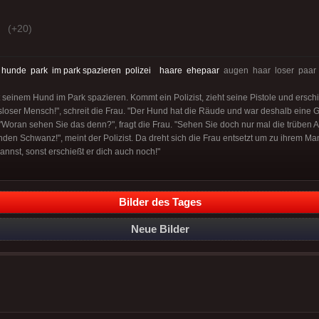
(+20)
:
hunde
park
im park spazieren
polizei
haare
ehepaar
augen haar loser paar 
t seinem Hund im Park spazieren. Kommt ein Polizist, zieht seine Pistole und ersc
sloser Mensch!", schreit die Frau. "Der Hund hat die Räude und war deshalb eine Gef
t. "Woran sehen Sie das denn?", fragt die Frau. "Sehen Sie doch nur mal die trüben A
n Schwanz!", meint der Polizist. Da dreht sich die Frau entsetzt um zu ihrem Ma
annst, sonst erschießt er dich auch noch!"
Bilder des Tages
Neue Bilder