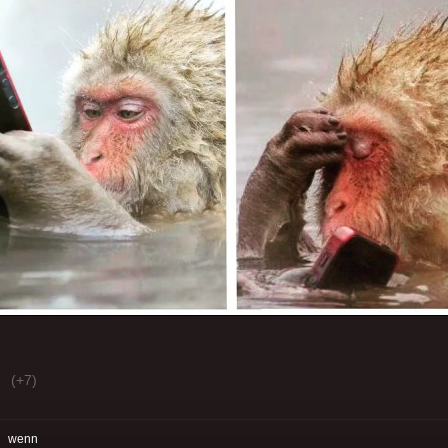
(+7)
:
wenn