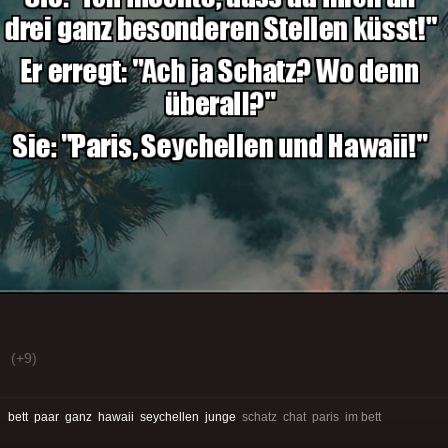
(+9)
:
bett
paar
ganz
hawaii
seychellen
junge
schatz chat paris im bett