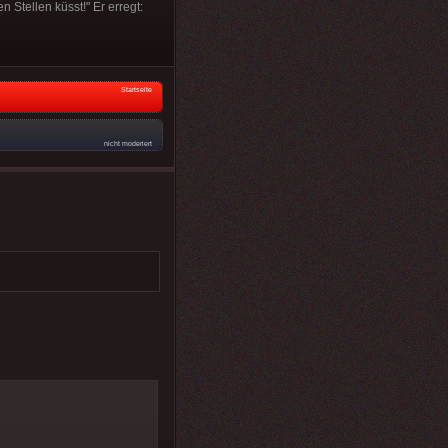
 Stellen küsst!" Er erregt:
Startseite
nicht moderiert