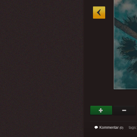
»
Kommentar
tags
(0)