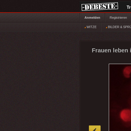
T
Anmelden
Registrieren
WITZE
BILDER & SPR
Frauen leben 
»