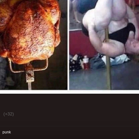
(+32)
:
punk