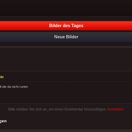
Bilder des Tages
Neue Bilder
hi
lt die da nicht runter.
Bitte melden Sie sich an, um einen Kommentar hinzuzufügen.
Anmelden
gen