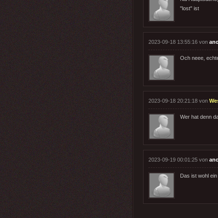
"lost" ist
2023-09-18 13:55:16 von
an
Och neee, echt
2023-09-18 20:21:18 von
We
Wer hat denn da
2023-09-19 00:01:25 von
an
Das ist wohl ei