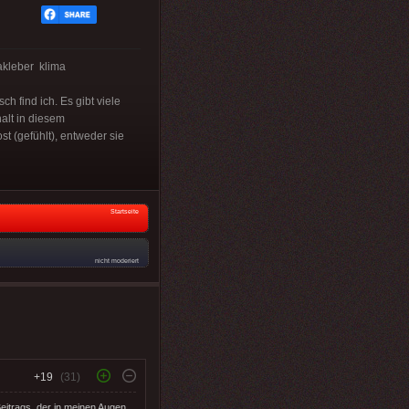
kleber klima
h find ich. Es gibt viele
alt in diesem
st (gefühlt), entweder sie
Startseite
nicht moderiert
+19
(31)
eitrags, der in meinen Augen