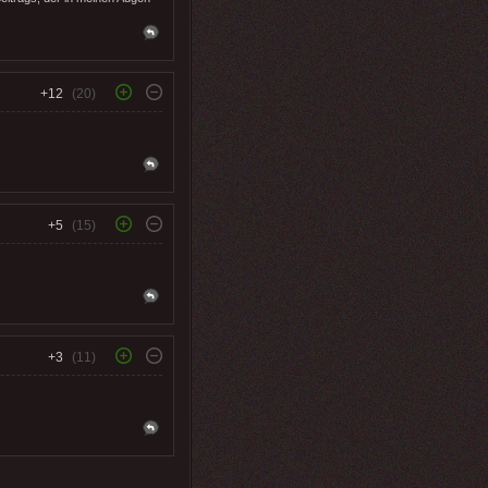
+12
(20)
+5
(15)
+3
(11)