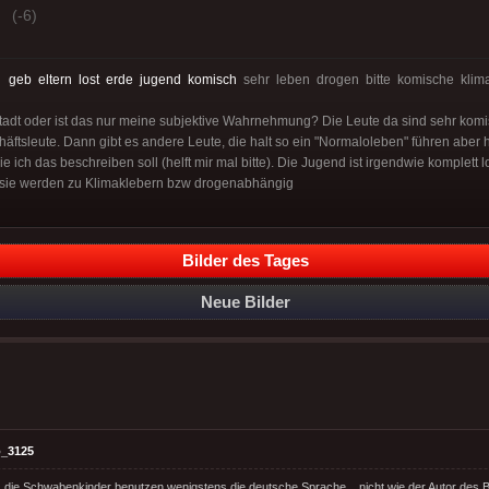
(-6)
:
geb
eltern
lost
erde
jugend
komisch
sehr leben drogen bitte komische klima
Stadt oder ist das nur meine subjektive Wahrnehmung? Die Leute da sind sehr komisc
äftsleute. Dann gibt es andere Leute, die halt so ein "Normaloleben" führen aber h
ich das beschreiben soll (helft mir mal bitte). Die Jugend ist irgendwie komplett lo
r sie werden zu Klimaklebern bzw drogenabhängig
Bilder des Tages
Neue Bilder
_3125
die Schwabenkinder benutzen wenigstens die deutsche Sprache... nicht wie der Autor des B