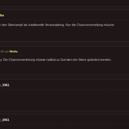
lke
r den Stierkampf als traditionelle Veranstaltung. Nur die Chancenverteilung müsste
:34 von
Wolke
ry. Die Chancenverteilung müsste radikal zu Gunsten der Stiere geändert werden.
o_3361
o_2051