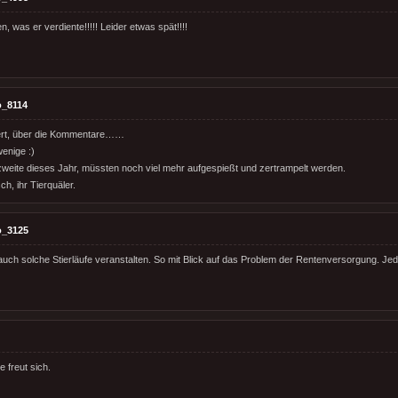
 was er verdiente!!!!! Leider etwas spät!!!!
o_8114
iert, über die Kommentare……
wenige :)
 zweite dieses Jahr, müssten noch viel mehr aufgespießt und zertrampelt werden.
ch, ihr Tierquäler.
o_3125
 auch solche Stierläufe veranstalten. So mit Blick auf das Problem der Rentenversorgung. Jed
 freut sich.