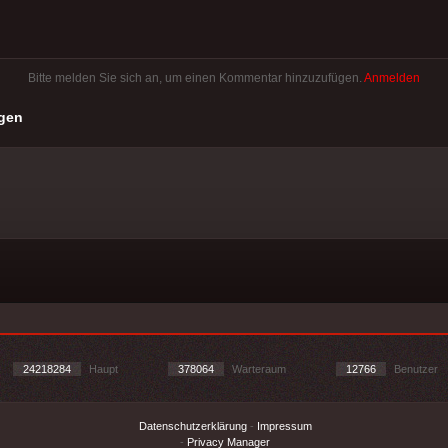
Bitte melden Sie sich an, um einen Kommentar hinzuzufügen.
Anmelden
gen
24218284
Haupt
378064
Warteraum
12766
Benutzer
Datenschutzerklärung
-
Impressum
-
Privacy Manager