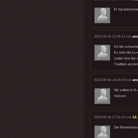
Er hat bekommen,
2023-09-30 13:49:13 von
an
Ich bin schock
Es sind viel zu 
Leider erst der
Tradition am Ars
2023-09-30 14:24:03 von
an
Wir sollten in D
müssen
2023-09-30 17:14:14 von
1A
Die Rentenkasse