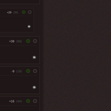
+29
(39)
+39
(99)
-9
(19)
+16
(44)