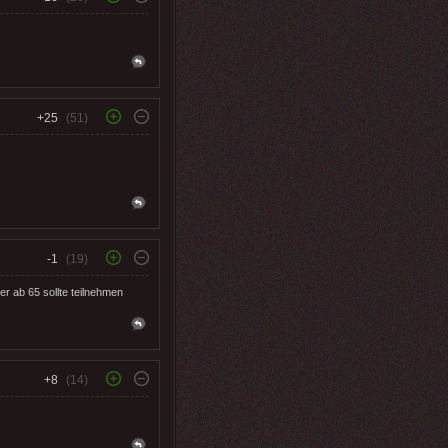
+25
(51)
-1
(19)
er ab 65 sollte teilnehmen
+8
(14)