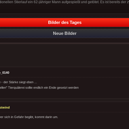
onellen Stierlauf ein 62-jähriger Mann aufgespießt und getötet. Es ist bereits der z
Bilder des Tages
Neue Bilder
o_0140
 - der Stärke siegt eben ...
nellen" Tierquälerei sollte endlich ein Ende gesetzt werden
stwind
wer sich in Gefahr begibt, kommt darin um.