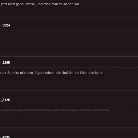
etzt nicht genau weiss, über was man da lachen soll.
o_3824
o_2265
n der Strecke müssten Jäger stehen , die Notfalls den Stier abknipsen .
o_3125
rde entfernt, der Inhalt ist vulgär oder entspricht nicht den Vorschriften.
o_4995