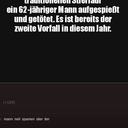
(+189)
s:
mann
nell
spanien
stier
tier