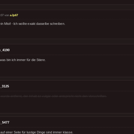
:07 von
aJp67
in Mist! - Ich wollte exakt dasselbe schreiben.
o_4190
was bin ich immer für die Stiere.
_3125
rde entfernt, der Inhalt ist vulgär oder entspricht nicht den Vorschriften.
_5477
auf einer Seite für lustige Dinge sind immer klasse.