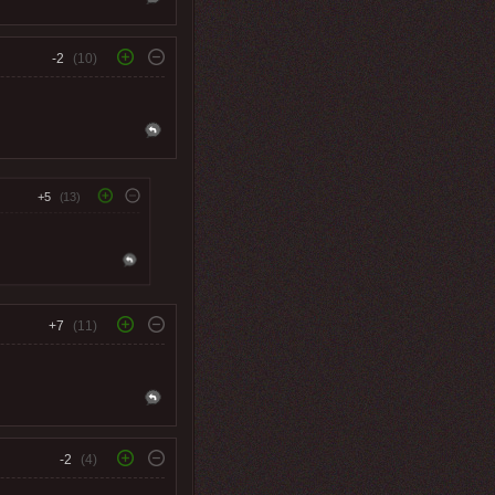
-2
(10)
+5
(13)
+7
(11)
-2
(4)