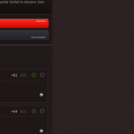
weite Vorfall in diesem Jahr.
Startseite
nicht moderiert
+81
(99)
+64
(82)