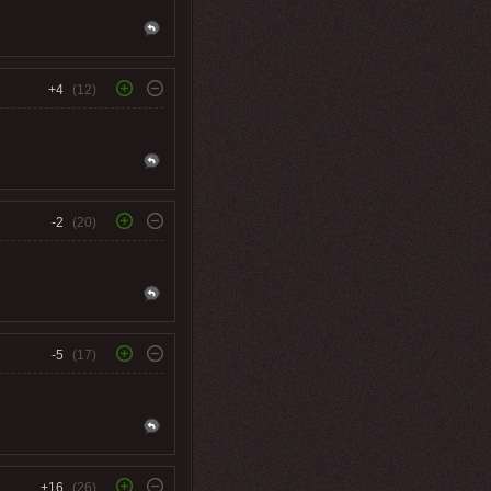
+4
(12)
-2
(20)
-5
(17)
+16
(26)