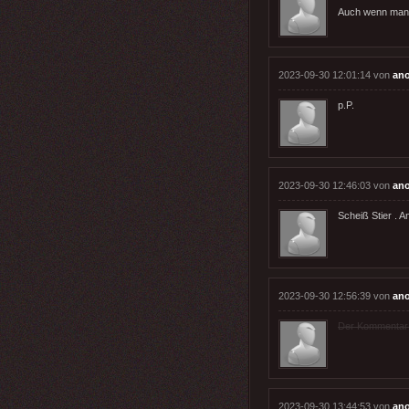
Auch wenn man j
2023-09-30 12:01:14 von
an
p.P.
2023-09-30 12:46:03 von
an
Scheiß Stier . A
2023-09-30 12:56:39 von
an
Der Kommentar wu
2023-09-30 13:44:53 von
an