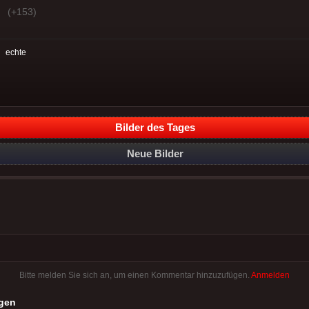
(+153)
:
echte
Bilder des Tages
Neue Bilder
Bitte melden Sie sich an, um einen Kommentar hinzuzufügen.
Anmelden
gen