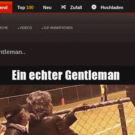
rend
Top
100
Neu
Zufall
Hochladen
ÜCHE
VIDEOS
GIF ANIMATIONEN
ntleman..