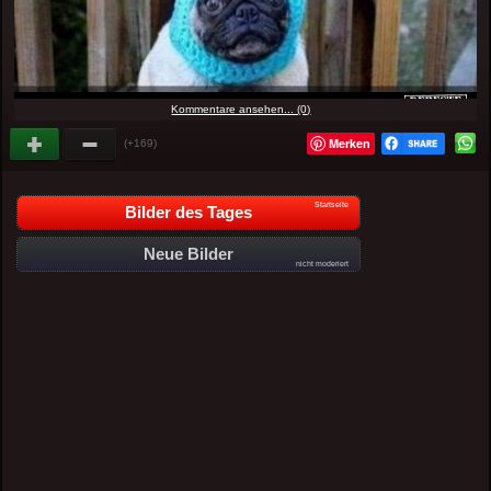
Kommentare ansehen... (0)
Merken
(+169)
Startseite
Bilder des Tages
Neue Bilder
nicht moderiert