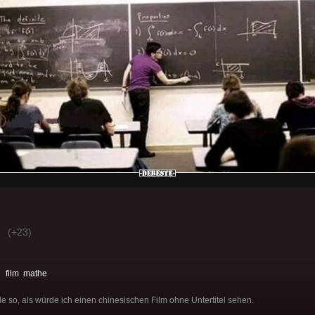
(+23)
:
film
mathe
e so, als würde ich einen chinesischen Film ohne Untertitel sehen.