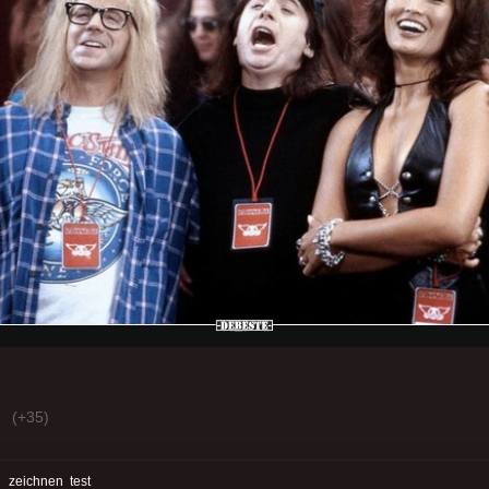
(+35)
:
zeichnen
test