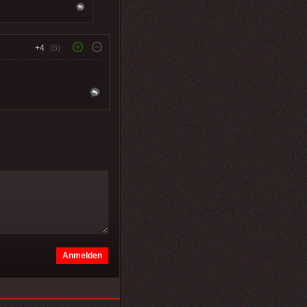
+4
(6)