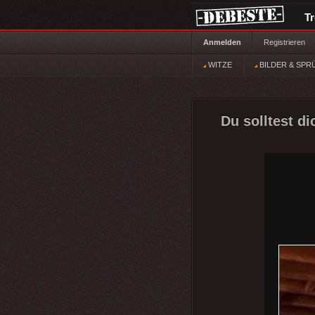
T
Anmelden
Registrieren
WITZE
BILDER & SPR
Du solltest d