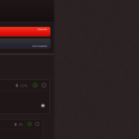
Startseite
nicht moderiert
0
(14)
0
(8)