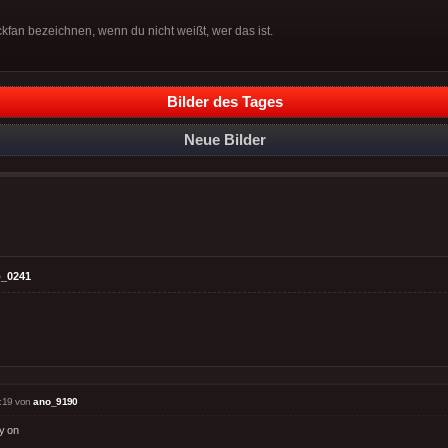
ockfan bezeichnen, wenn du nicht weißt, wer das ist.
Bilder des Tages
Neue Bilder
_0241
:19 von
ano_9190
y on