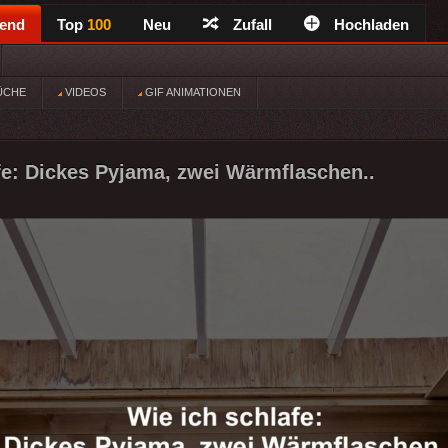
rend
Top
100
Neu
Zufall
Hochladen
ÜCHE
VIDEOS
GIF ANIMATIONEN
fe: Dickes Pyjama, zwei Wärmflaschen..