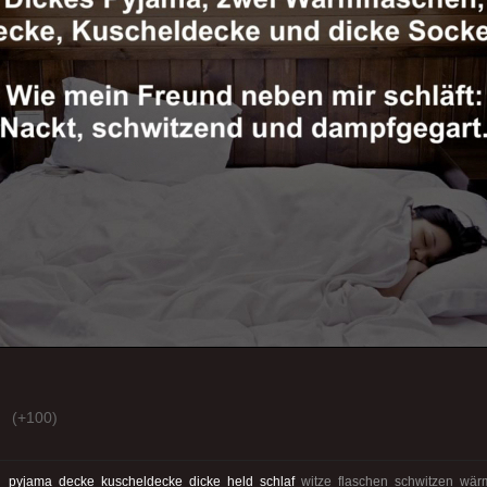
(+100)
:
pyjama
decke
kuscheldecke
dicke
held
schlaf
witze flaschen schwitzen wä