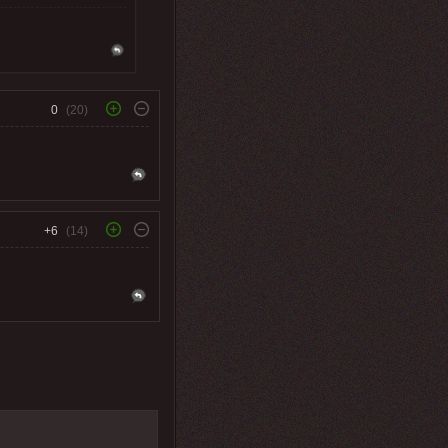
0
(20)
+6
(14)