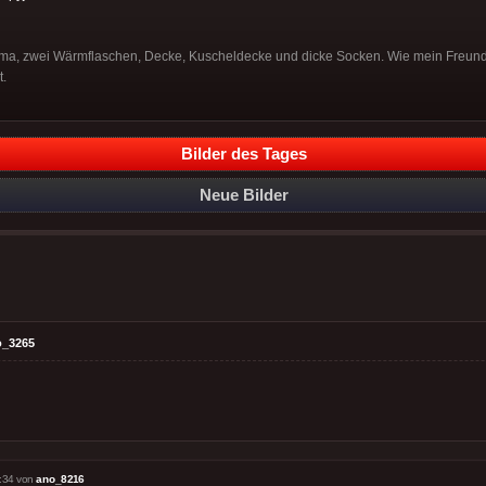
ama, zwei Wärmflaschen, Decke, Kuscheldecke und dicke Socken. Wie mein Freund 
t.
Bilder des Tages
Neue Bilder
o_3265
:34 von
ano_8216