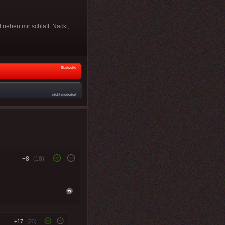
neben mir schläft: Nackt,
Startseite
nicht moderiert
+8
(18)
+17
(23)