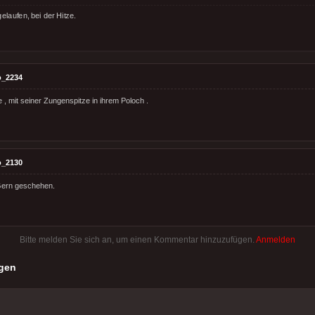
elaufen, bei der Hitze.
o_2234
 , mit seiner Zungenspitze in ihrem Poloch .
o_2130
ern geschehen.
Bitte melden Sie sich an, um einen Kommentar hinzuzufügen.
Anmelden
gen