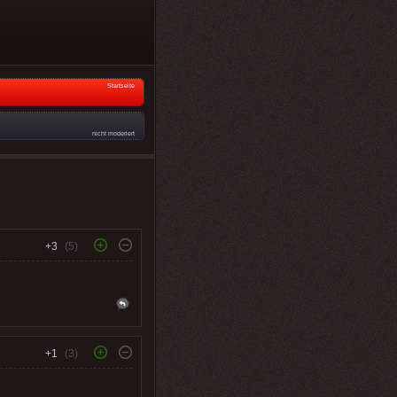
Startseite
nicht moderiert
+3
(5)
+1
(3)