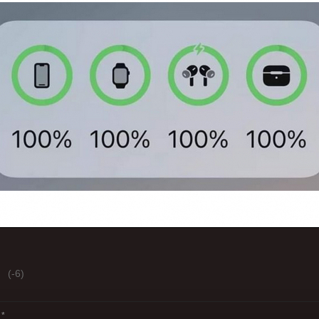
(-6)
*