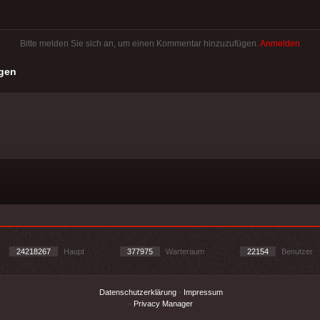
Bitte melden Sie sich an, um einen Kommentar hinzuzufügen.
Anmelden
gen
24218267
Haupt
377975
Warteraum
22154
Benutzer
Datenschutzerklärung
-
Impressum
-
Privacy Manager