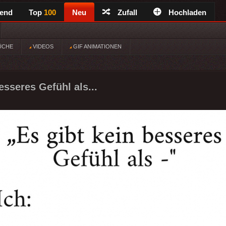
rend
Top
100
Neu
Zufall
Hochladen
ÜCHE
VIDEOS
GIF ANIMATIONEN
esseres Gefühl als...