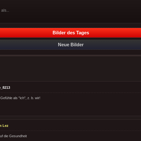
als...
Bilder des Tages
Neue Bilder
o_8213
efühle als "ich", z. b. wir!
m Lez
uf die Gesundheit