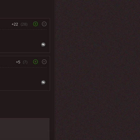
+22
(28)
+5
(7)