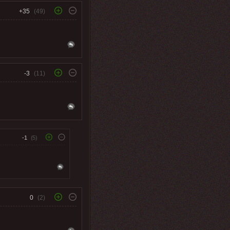
+35
(49)
-3
(11)
-1
(5)
0
(2)