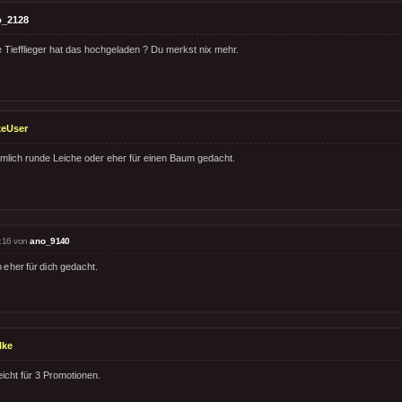
o_2128
e Tiefflieger hat das hochgeladen ? Du merkst nix mehr.
keUser
mlich runde Leiche oder eher für einen Baum gedacht.
:16 von
ano_9140
 eher für dich gedacht.
lke
icht für 3 Promotionen.