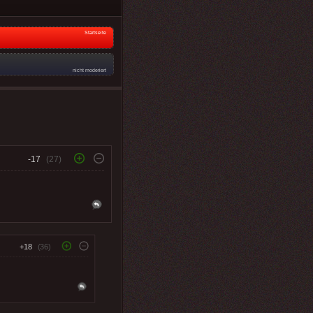
Startseite
nicht moderiert
-17
(27)
+18
(36)