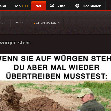
rend
Top
100
Neu
Zufall
Hochladen
ÜCHE
VIDEOS
GIF ANIMATIONEN
würgen steht..