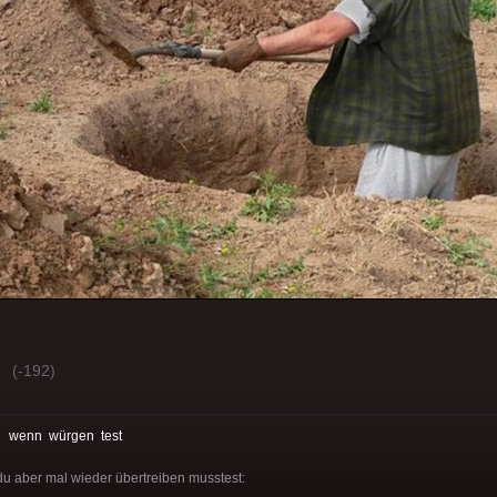
(-192)
:
wenn
würgen
test
du aber mal wieder übertreiben musstest: