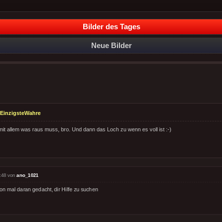
Bilder des Tages
Neue Bilder
EinzigsteWahre
it allem was raus muss, bro. Und dann das Loch zu wenn es voll ist :-)
:48 von
ano_1021
on mal daran gedacht, dir Hilfe zu suchen