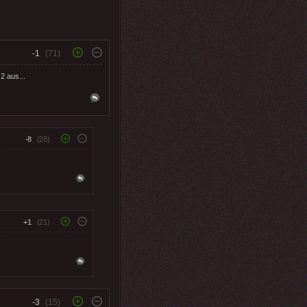
-1
(71)
2 aus...
-8
(28)
+1
(21)
-3
(15)