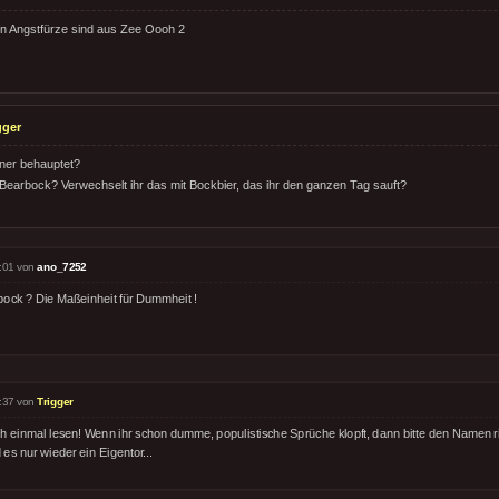
n Angstfürze sind aus Zee Oooh 2
gger
ner behauptet?
 Bearbock? Verwechselt ihr das mit Bockbier, das ihr den ganzen Tag sauft?
:01 von
ano_7252
bock ? Die Maßeinheit für Dummheit !
:37 von
Trigger
h einmal lesen! Wenn ihr schon dumme, populistische Sprüche klopft, dann bitte den Namen ri
 es nur wieder ein Eigentor...