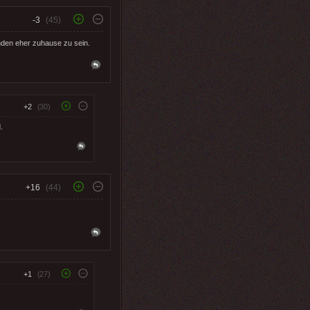
-3
(45)
unden eher zuhause zu sein.
+2
(30)
.
+16
(44)
+1
(27)