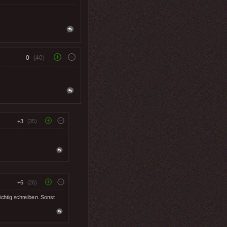
0
(40)
+3
(35)
+6
(26)
chtig schreiben. Sonst