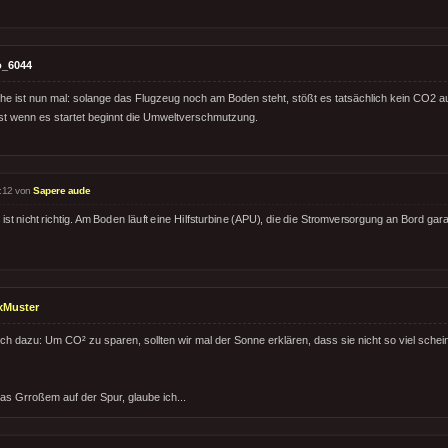
o_6044
che ist nun mal: solange das Flugzeug noch am Boden steht, stößt es tatsächlich kein CO2 
Erst wenn es startet beginnt die Umweltverschmutzung.
:12 von
Sapere aude
ist nicht richtig. Am Boden läuft eine Hilfsturbine (APU), die die Stromversorgung an Bord garan
xMuster
och dazu: Um CO² zu sparen, sollten wir mal der Sonne erklären, dass sie nicht so viel sche
was Grroßem auf der Spur, glaube ich...