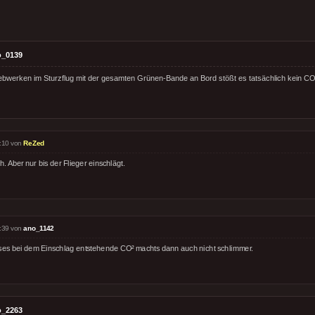
o_0139
iebwerken im Sturzflug mit der gesamten Grünen-Bande an Bord stößt es tatsächlich kein CO
:10 von
ReZed
. Aber nur bis der Flieger einschlägt.
:39 von
ano_1142
ses bei dem Einschlag entstehende CO² machts dann auch nicht schlimmer.
o_2263