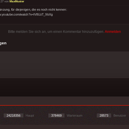
:27 von
MaxMuster
nzung, für diejenigen, die es noch nicht kennen:
.youtube.com/watch?v=IV8UzT_9bXg
Bitte melden Sie sich an, um einen Kommentar hinzuzufügen.
Anmelden
gen
24218356
Haupt
378469
Warteraum
28573
Benutzer