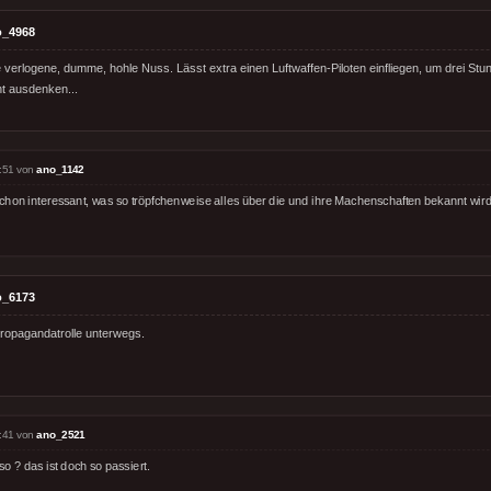
o_4968
 verlogene, dumme, hohle Nuss. Lässt extra einen Luftwaffen-Piloten einfliegen, um drei St
ht ausdenken...
:51 von
ano_1142
 schon interessant, was so tröpfchenweise alles über die und ihre Machenschaften bekannt wird
o_6173
opagandatrolle unterwegs.
:41 von
ano_2521
o ? das ist doch so passiert.