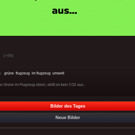
(+99)
s:
grüne
flugzeug
im flugzeug
umwelt
 Grüne im Flugzeug sitzen, stößt es kein CO2 aus...
Bilder des Tages
Neue Bilder