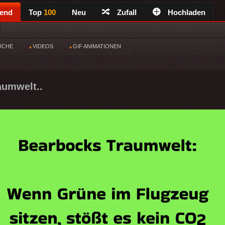
rend
Top
100
Neu
Zufall
Hochladen
ÜCHE
VIDEOS
GIF ANIMATIONEN
aumwelt..