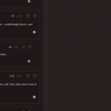
+5
(13)
aus - unabhängig davon, wer
+8
(18)
tiert.
+13
(23)
inen soll. Das wäre doch mal ne