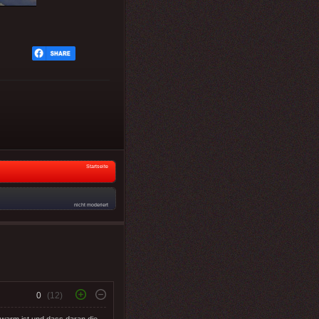
Startseite
nicht moderiert
0
(12)
warm ist und dass daran die