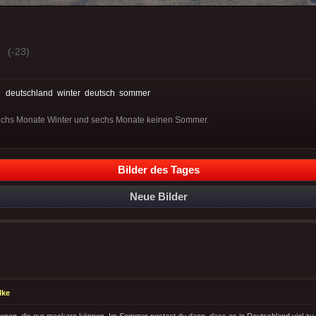
(-23)
:
deutschland
winter
deutsch
sommer
echs Monate Winter und sechs Monate keinen Sommer.
Bilder des Tages
Neue Bilder
lke
enen, die nur meckern können. Im Sommer postest du dann, dass es in Deutschland viel zu 