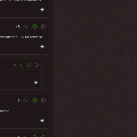
+5
(9)
ittenfahren, -20 bis teilweise
0
(2)
-2
(2)
ommer?