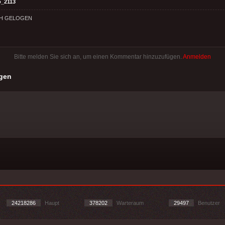
o_2113
CH GELOGEN
Bitte melden Sie sich an, um einen Kommentar hinzuzufügen.
Anmelden
gen
24218286
Haupt
378202
Warteraum
29497
Benutzer