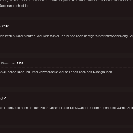
Regierung schuld ist.
o_8108
en letzten Jahren hatten, war kein Winter. Ich kenne noch richtige Winter mit wochenlang Schl
:25 von
ano_7159
n du schon über und unter verwechselst, wer soll dann noch den Rest glauben
o_0219
ch mit dem Auto noch um den Block fahren bis der Klimawandel endlich kommt und warme S