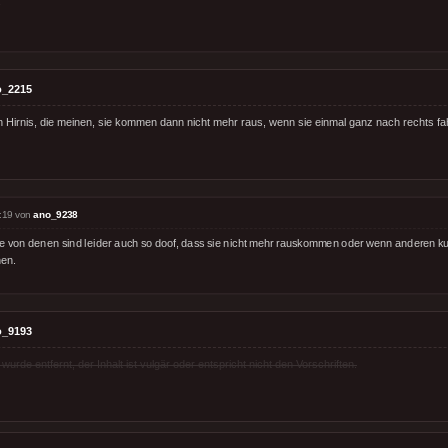
!
o_2215
 Hirnis, die meinen, sie kommen dann nicht mehr raus, wenn sie einmal ganz nach rechts fa
:19 von
ano_9238
le von denen sind leider auch so doof, dass sie nicht mehr rauskommen oder wenn anderen kur
hen.
o_9193
rde entfernt, der Inhalt ist vulgär oder entspricht nicht den Vorschriften.