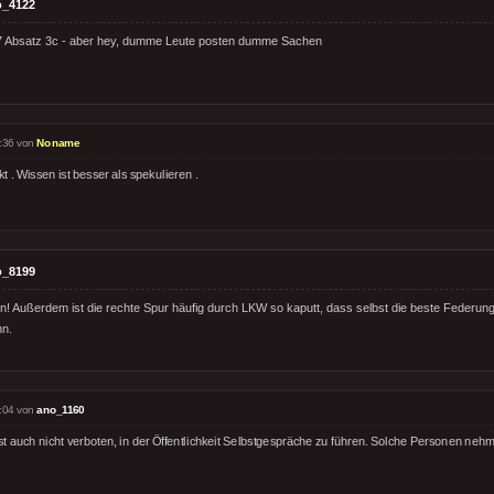
o_4122
7 Absatz 3c - aber hey, dumme Leute posten dumme Sachen
:36 von
Noname
t . Wissen ist besser als spekulieren .
o_8199
ten! Außerdem ist die rechte Spur häufig durch LKW so kaputt, dass selbst die beste Federun
n.
:04 von
ano_1160
st auch nicht verboten, in der Öffentlichkeit Selbstgespräche zu führen. Solche Personen nehm