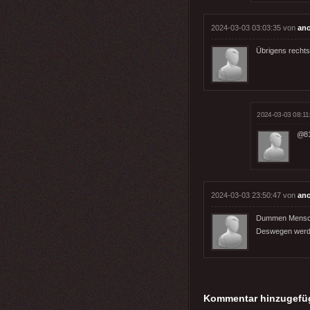
2024-03-03 03:03:35 von
an
Übrigens rechts
2024-03-03 08:11
@81
2024-03-03 23:50:47 von
an
Dummen Mensche
Deswegen werden
Kommentar hinzugefü