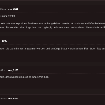
:25 von
ano_7944
t ganz richtig
 drei- oder mehrspurigen Straßen muss rechts gefahren werden. Autofahrende dürfen bei einer
tleren Fahrstreifen allerdings dann durchgängig befahren, wenn rechts davon hin und wieder
_1992
er, die dann immer langsamer werden und unnötige Staus verursachen. Fast jeden Tag auf
:04 von
ano_9193
ade, dass wollte ich auch gerade schreiben.
:59 von
ano_6655