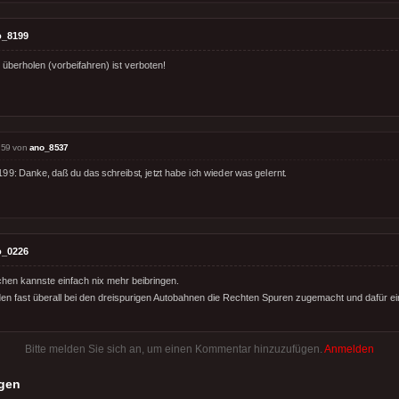
o_8199
 überholen (vorbeifahren) ist verboten!
:59 von
ano_8537
99: Danke, daß du das schreibst, jetzt habe ich wieder was gelernt.
o_0226
n kannste einfach nix mehr beibringen.
 fast überall bei den dreispurigen Autobahnen die Rechten Spuren zugemacht und dafür e
Bitte melden Sie sich an, um einen Kommentar hinzuzufügen.
Anmelden
gen