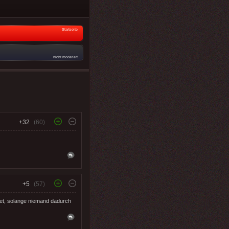
Startseite
nicht moderiert
+32
(60)
+5
(57)
ttet, solange niemand dadurch