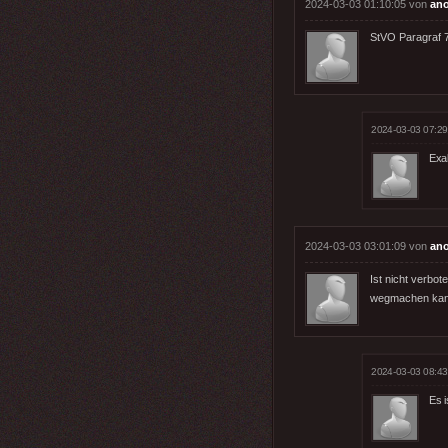
2024-03-03 01:10:05 von
an
StVO Paragraf 
2024-03-03 07:29
Exak
2024-03-03 03:01:09 von
an
Ist nicht verbo
wegmachen kan
2024-03-03 08:43
Es i