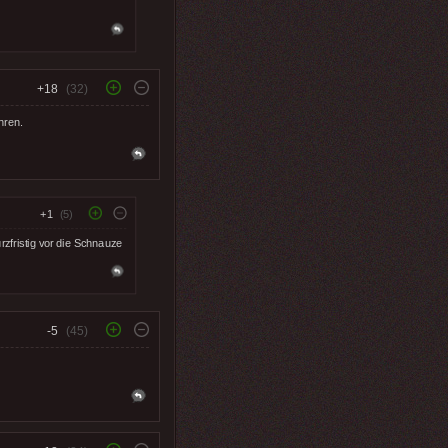
+18
(32)
hren.
+1
(5)
zfristig vor die Schnauze
-5
(45)