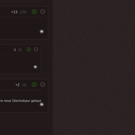
+13
(29)
-1
(5)
+2
(4)
ine neue Überholspur gebaut