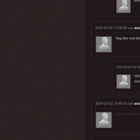
dito
2024-03-02 17:09:48 von
an
Sag das mal den
2024-03-03 14:18
Vie
zie
2024-03-02 20:40:53 von
an
Der Kommentar wu