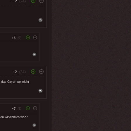
+12
(24)
+3
(9)
+2
(34)
g das Gerumpel nicht
+7
(9)
en wir ähnlich wahr.