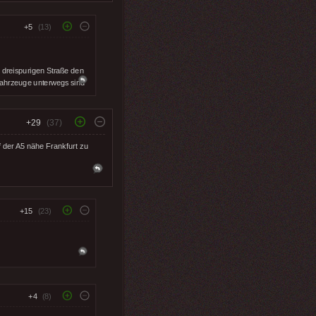
+5
(13)
 dreispurigen Straße den
 Fahrzeuge unterwegs sind
+29
(37)
 der A5 nähe Frankfurt zu
+15
(23)
+4
(8)