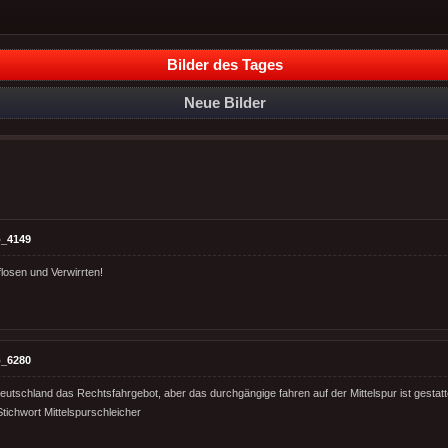
Bilder des Tages
Neue Bilder
_4149
flosen und Verwirrten!
_6280
 Deutschland das Rechtsfahrgebot, aber das durchgängige fahren auf der Mittelspur ist gesta
Stichwort Mittelspurschleicher