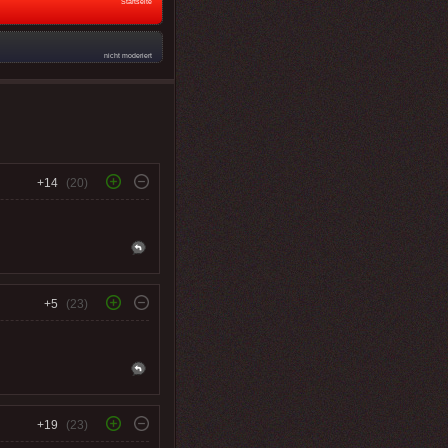
Startseite
nicht moderiert
+14
(20)
+5
(23)
+19
(23)