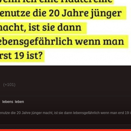
(+101)
:
lebens
leben
utze die 20 Jahre jünger macht, ist sie dann lebensgefährlich wenn man erst 19 i