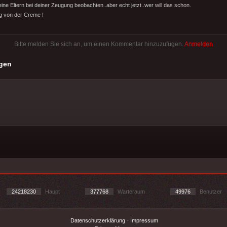
ine Eltern bei deiner Zeugung beobachten..aber echt jetzt..wer will das schon.
g von der Creme !
Bitte melden Sie sich an, um einen Kommentar hinzuzufügen.
Anmelden
gen
24218230
Haupt
377768
Warteraum
49976
Benutzer
Datenschutzerklärung
-
Impressum