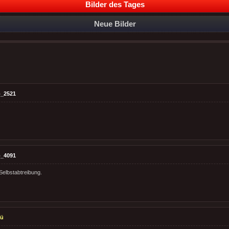
Bilder des Tages
Neue Bilder
_2521
_4091
Selbstabtreibung.
lü