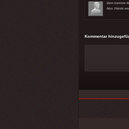
dann kannste de
Also..Hände we
Kommentar hinzugefü