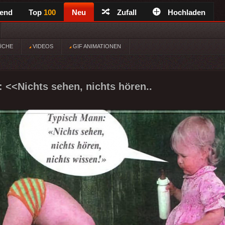
rend
Top
100
Neu
Zufall
Hochladen
ÜCHE
VIDEOS
GIF ANIMATIONEN
 <<Nichts sehen, nichts hören..