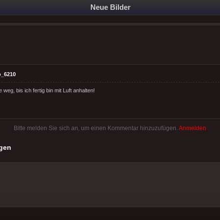
Neue Bilder
o_6210
ie weg, bis ich fertig bin mit Luft anhalten!
Bitte melden Sie sich an, um einen Kommentar hinzuzufügen.
Anmelden
gen