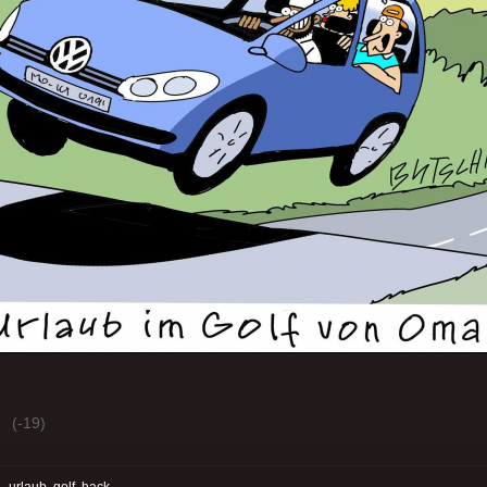
(-19)
:
urlaub
golf
hack