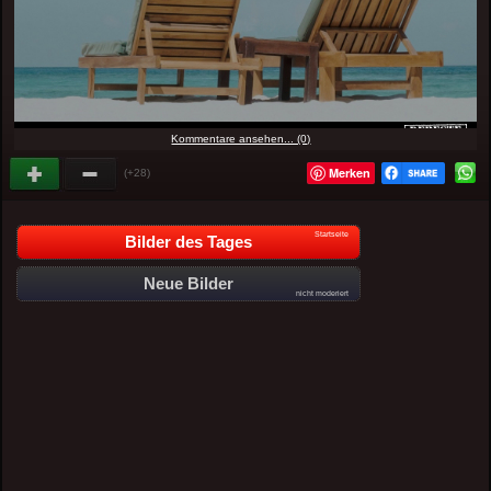
Kommentare ansehen... (0)
Merken
(+28)
Startseite
Bilder des Tages
Neue Bilder
nicht moderiert